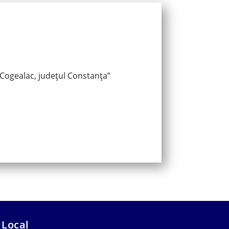
 Cogealac, județul Constanța”
 Local