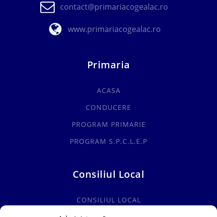
contact@primariacogealac.ro
www.primariacogealac.ro
Primaria
ACASA
CONDUCERE
PROGRAM PRIMARIE
PROGRAM S.P.C.L.E.P
Consiliul Local
CONSILIUL LOCAL
COMISII SPECIALITATE