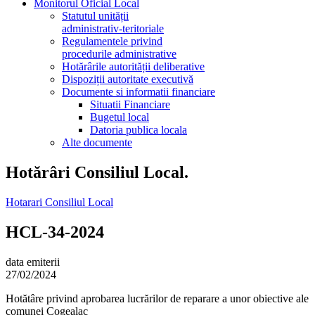
Monitorul Oficial Local
Statutul unității
administrativ-teritoriale
Regulamentele privind
procedurile administrative
Hotărârile autorității deliberative
Dispoziții autoritate executivă
Documente si informatii financiare
Situatii Financiare
Bugetul local
Datoria publica locala
Alte documente
Hotărâri Consiliul Local.
Hotarari Consiliul Local
HCL-34-2024
data emiterii
27/02/2024
Hotătâre privind aprobarea lucrărilor de reparare a unor obiective ale
comunei Cogealac