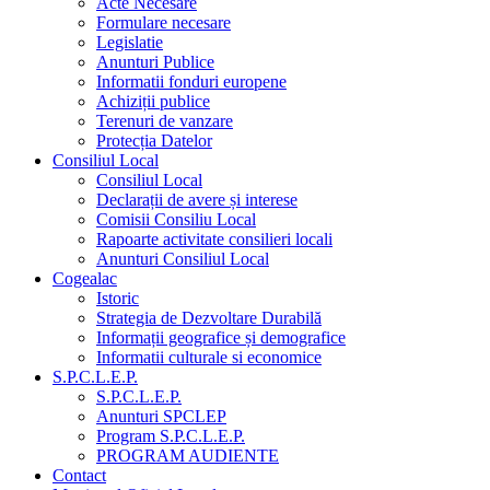
Acte Necesare
Formulare necesare
Legislatie
Anunturi Publice
Informatii fonduri europene
Achiziții publice
Terenuri de vanzare
Protecția Datelor
Consiliul Local
Consiliul Local
Declarații de avere și interese
Comisii Consiliu Local
Rapoarte activitate consilieri locali
Anunturi Consiliul Local
Cogealac
Istoric
Strategia de Dezvoltare Durabilă
Informații geografice și demografice
Informatii culturale si economice
S.P.C.L.E.P.
S.P.C.L.E.P.
Anunturi SPCLEP
Program S.P.C.L.E.P.
PROGRAM AUDIENTE
Contact