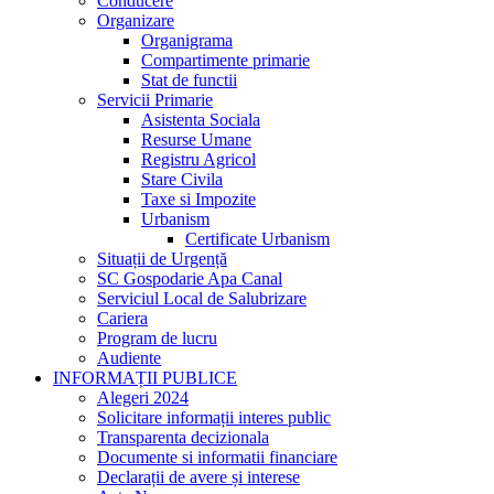
Conducere
Organizare
Organigrama
Compartimente primarie
Stat de functii
Servicii Primarie
Asistenta Sociala
Resurse Umane
Registru Agricol
Stare Civila
Taxe si Impozite
Urbanism
Certificate Urbanism
Situații de Urgență
SC Gospodarie Apa Canal
Serviciul Local de Salubrizare
Cariera
Program de lucru
Audiente
INFORMAȚII PUBLICE
Alegeri 2024
Solicitare informații interes public
Transparenta decizionala
Documente si informatii financiare
Declarații de avere și interese