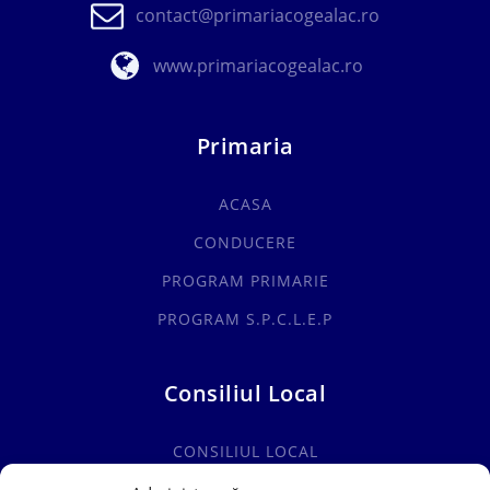
contact@primariacogealac.ro
www.primariacogealac.ro
Primaria
ACASA
CONDUCERE
PROGRAM PRIMARIE
PROGRAM S.P.C.L.E.P
Consiliul Local
CONSILIUL LOCAL
COMISII SPECIALITATE