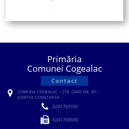
Primăria
Comunei Cogealac
Contact
COMUNA COGEALAC – STR. GARII NR. 30 –
JUDETUL CONSTANTA
0241769101
0241769030