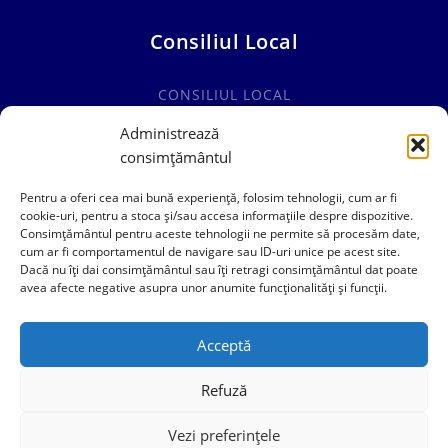
Consiliul Local
CONSILIUL LOCAL
COMISII SPECIALITATE
Administrează
consimțământul
HOTĂRÂRI CONSILIUL LOCAL
Pentru a oferi cea mai bună experiență, folosim tehnologii, cum ar fi
cookie-uri, pentru a stoca și/sau accesa informațiile despre dispozitive.
Consimțământul pentru aceste tehnologii ne permite să procesăm date,
cum ar fi comportamentul de navigare sau ID-uri unice pe acest site.
0241769101
Dacă nu îți dai consimțământul sau îți retragi consimțământul dat poate
avea afecte negative asupra unor anumite funcționalități și funcții.
contact@primariacogealac.ro
Acceptă
Refuză
Vezi preferințele