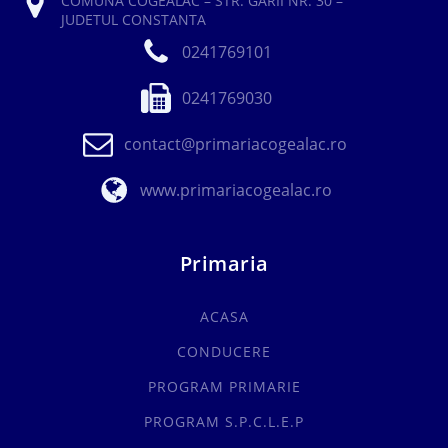
COMUNA COGEALAC – STR. GARII NR. 30 –
JUDETUL CONSTANTA
0241769101
0241769030
contact@primariacogealac.ro
www.primariacogealac.ro
Primaria
ACASA
CONDUCERE
PROGRAM PRIMARIE
PROGRAM S.P.C.L.E.P