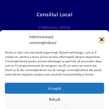
Consiliul Local
CONSILIUL LOCAL
COMISII SPECIALITATE
Administrează
consimțământul
HOTĂRÂRI CONSILIUL LOCAL
Pentru a oferi cea mai bună experiență, folosim tehnologii, cum ar fi
cookie-uri, pentru a stoca și/sau accesa informațiile despre dispozitive.
Consimțământul pentru aceste tehnologii ne permite să procesăm date,
cum ar fi comportamentul de navigare sau ID-uri unice pe acest site.
0241769101
Dacă nu îți dai consimțământul sau îți retragi consimțământul dat poate
avea afecte negative asupra unor anumite funcționalități și funcții.
contact@primariacogealac.ro
Acceptă
Refuză