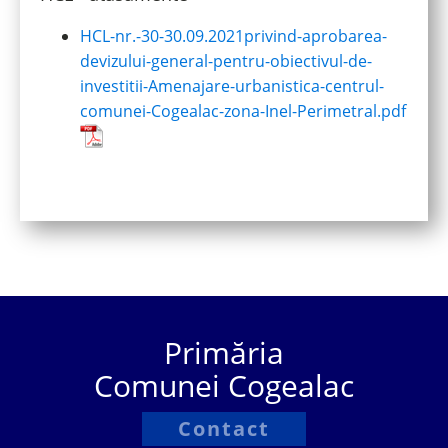
HCL-nr.-30-30.09.2021privind-aprobarea-
devizului-general-pentru-obiectivul-de-
investitii-Amenajare-urbanistica-centrul-
comunei-Cogealac-zona-Inel-Perimetral.pdf
Primăria
Comunei Cogealac
Contact