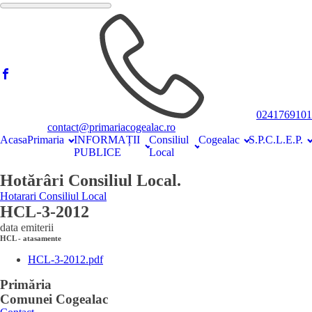
0241769101
contact@primariacogealac.ro
Acasa
Primaria
INFORMAȚII
Consiliul
Cogealac
S.P.C.L.E.P.
PUBLICE
Local
Hotărâri Consiliul Local.
Hotarari Consiliul Local
HCL-3-2012
data emiterii
HCL - atasamente
HCL-3-2012.pdf
Primăria
Comunei Cogealac