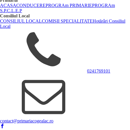
Primaria
ACASA
CONDUCERE
PROGRAm PRIMARIE
PROGRAm
S.P.C.L.E.P
Consiliul Local
CONSILIUL LOCAL
COMISII SPECIALITATE
Hotărâri Consiliul
Local
0241769101
contact@primariacogealac.ro