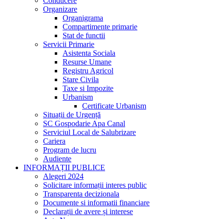
Conducere
Organizare
Organigrama
Compartimente primarie
Stat de functii
Servicii Primarie
Asistenta Sociala
Resurse Umane
Registru Agricol
Stare Civila
Taxe si Impozite
Urbanism
Certificate Urbanism
Situații de Urgență
SC Gospodarie Apa Canal
Serviciul Local de Salubrizare
Cariera
Program de lucru
Audiente
INFORMAȚII PUBLICE
Alegeri 2024
Solicitare informații interes public
Transparenta decizionala
Documente si informatii financiare
Declarații de avere și interese