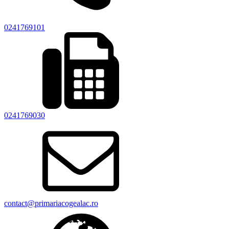
0241769101
0241769030
contact@primariacogealac.ro