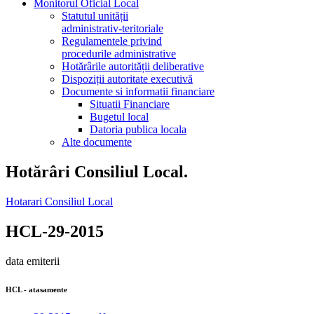
Monitorul Oficial Local
Statutul unității
administrativ-teritoriale
Regulamentele privind
procedurile administrative
Hotărârile autorității deliberative
Dispoziții autoritate executivă
Documente si informatii financiare
Situatii Financiare
Bugetul local
Datoria publica locala
Alte documente
Hotărâri Consiliul Local.
Hotarari Consiliul Local
HCL-29-2015
data emiterii
HCL - atasamente