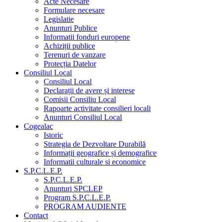
Acte Necesare
Formulare necesare
Legislatie
Anunturi Publice
Informatii fonduri europene
Achiziții publice
Terenuri de vanzare
Protecția Datelor
Consiliul Local
Consiliul Local
Declarații de avere și interese
Comisii Consiliu Local
Rapoarte activitate consilieri locali
Anunturi Consiliul Local
Cogealac
Istoric
Strategia de Dezvoltare Durabilă
Informații geografice și demografice
Informatii culturale si economice
S.P.C.L.E.P.
S.P.C.L.E.P.
Anunturi SPCLEP
Program S.P.C.L.E.P.
PROGRAM AUDIENTE
Contact