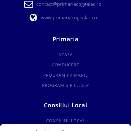
contact@primariacogealac.ro
www.primariacogealac.ro
Primaria
ACASA
CONDUCERE
PROGRAM PRIMARIE
PROGRAM S.P.C.L.E.P
Consiliul Local
CONSILIUL LOCAL
COMISII SPECIALITATE