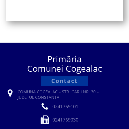
Primăria
Comunei Cogealac
Contact
COMUNA COGEALAC – STR. GARII NR. 30 –
JUDETUL CONSTANTA
0241769101
0241769030