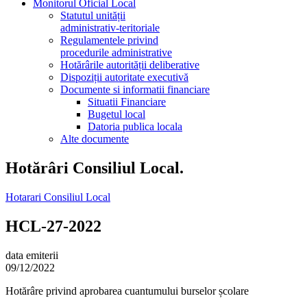
Monitorul Oficial Local
Statutul unității
administrativ-teritoriale
Regulamentele privind
procedurile administrative
Hotărârile autorității deliberative
Dispoziții autoritate executivă
Documente si informatii financiare
Situatii Financiare
Bugetul local
Datoria publica locala
Alte documente
Hotărâri Consiliul Local.
Hotarari Consiliul Local
HCL-27-2022
data emiterii
09/12/2022
Hotărâre privind aprobarea cuantumului burselor școlare