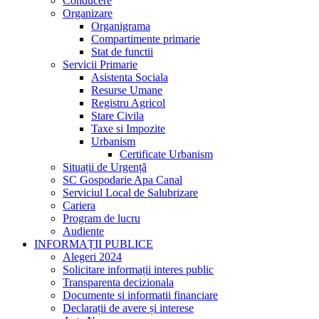
Conducere
Organizare
Organigrama
Compartimente primarie
Stat de functii
Servicii Primarie
Asistenta Sociala
Resurse Umane
Registru Agricol
Stare Civila
Taxe si Impozite
Urbanism
Certificate Urbanism
Situații de Urgență
SC Gospodarie Apa Canal
Serviciul Local de Salubrizare
Cariera
Program de lucru
Audiente
INFORMAȚII PUBLICE
Alegeri 2024
Solicitare informații interes public
Transparenta decizionala
Documente si informatii financiare
Declarații de avere și interese