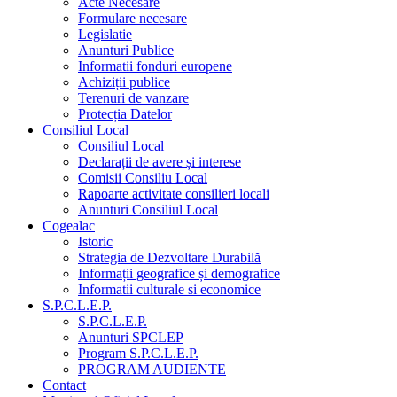
Acte Necesare
Formulare necesare
Legislatie
Anunturi Publice
Informatii fonduri europene
Achiziții publice
Terenuri de vanzare
Protecția Datelor
Consiliul Local
Consiliul Local
Declarații de avere și interese
Comisii Consiliu Local
Rapoarte activitate consilieri locali
Anunturi Consiliul Local
Cogealac
Istoric
Strategia de Dezvoltare Durabilă
Informații geografice și demografice
Informatii culturale si economice
S.P.C.L.E.P.
S.P.C.L.E.P.
Anunturi SPCLEP
Program S.P.C.L.E.P.
PROGRAM AUDIENTE
Contact