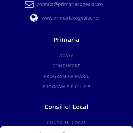
contact@primariacogealac.ro
www.primariacogealac.ro
Primaria
ACASA
CONDUCERE
PROGRAM PRIMARIE
PROGRAM S.P.C.L.E.P
Consiliul Local
CONSILIUL LOCAL
COMISII SPECIALITATE