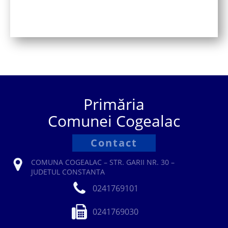
Primăria
Comunei Cogealac
Contact
COMUNA COGEALAC – STR. GARII NR. 30 –
JUDETUL CONSTANTA
0241769101
0241769030