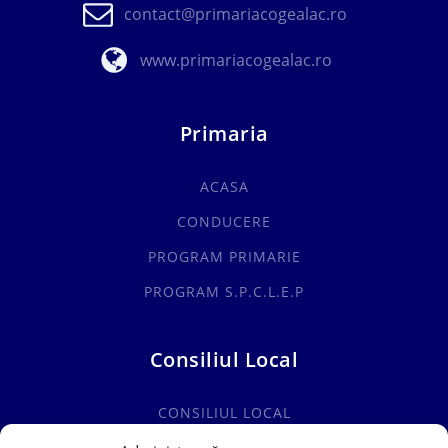
contact@primariacogealac.ro
www.primariacogealac.ro
Primaria
ACASA
CONDUCERE
PROGRAM PRIMARIE
PROGRAM S.P.C.L.E.P
Consiliul Local
CONSILIUL LOCAL
COMISII SPECIALITATE