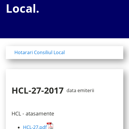
Local.
Hotarari Consiliul Local
HCL-27-2017
data emiterii
HCL - atasamente
HCL-27.pdf