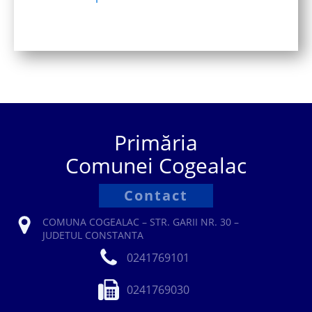
Primăria
Comunei Cogealac
Contact
COMUNA COGEALAC – STR. GARII NR. 30 –
JUDETUL CONSTANTA
0241769101
0241769030