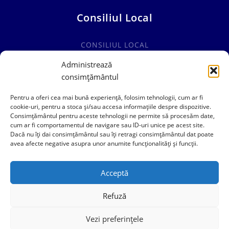
Consiliul Local
CONSILIUL LOCAL
COMISII SPECIALITATE
Administrează
consimțământul
HOTĂRÂRI CONSILIUL LOCAL
Pentru a oferi cea mai bună experiență, folosim tehnologii, cum ar fi
cookie-uri, pentru a stoca și/sau accesa informațiile despre dispozitive.
Consimțământul pentru aceste tehnologii ne permite să procesăm date,
cum ar fi comportamentul de navigare sau ID-uri unice pe acest site.
0241769101
Dacă nu îți dai consimțământul sau îți retragi consimțământul dat poate
avea afecte negative asupra unor anumite funcționalități și funcții.
contact@primariacogealac.ro
Acceptă
Refuză
Vezi preferințele