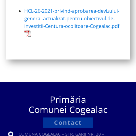
HCL-26-2021-privind-aprobarea-devizului-
general-actualizat-pentru-obiectivul-de-
investitii-Centura-ocolitoare-Cogealac.pdf
Primăria
Comunei Cogealac
Contact
COMUNA COGEALAC – STR. GARII NR. 30 –