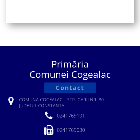
Primăria
Comunei Cogealac
Contact
COMUNA COGEALAC – STR. GARII NR. 30 –
JUDETUL CONSTANTA
0241769101
0241769030