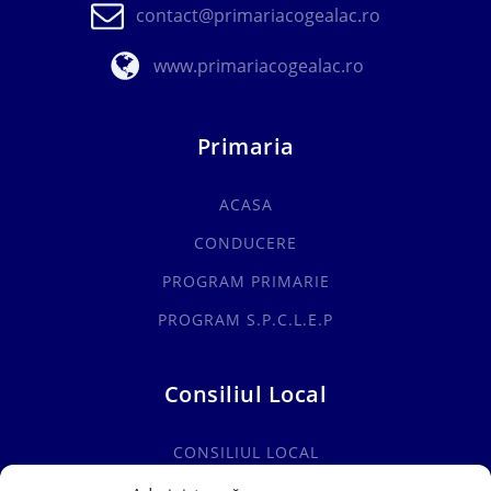
contact@primariacogealac.ro
www.primariacogealac.ro
Primaria
ACASA
CONDUCERE
PROGRAM PRIMARIE
PROGRAM S.P.C.L.E.P
Consiliul Local
CONSILIUL LOCAL
COMISII SPECIALITATE