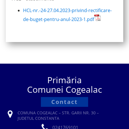
HCL-nr.-24-27.04.2023-privind-rectificare-
de-buget-pentru-anul-2023-1.pdf
Primăria
Comunei Cogealac
Contact
COMUNA COGEALAC – STR. GARII NR. 30 –
JUDETUL CONSTANTA
0241769101