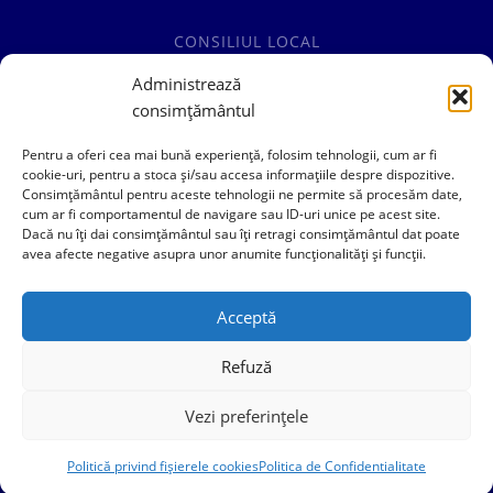
CONSILIUL LOCAL
COMISII SPECIALITATE
Administrează
consimțământul
HOTĂRÂRI CONSILIUL LOCAL
Pentru a oferi cea mai bună experiență, folosim tehnologii, cum ar fi
cookie-uri, pentru a stoca și/sau accesa informațiile despre dispozitive.
Consimțământul pentru aceste tehnologii ne permite să procesăm date,
cum ar fi comportamentul de navigare sau ID-uri unice pe acest site.
0241769101
Dacă nu îți dai consimțământul sau îți retragi consimțământul dat poate
avea afecte negative asupra unor anumite funcționalități și funcții.
contact@primariacogealac.ro
Acceptă
Refuză
Vezi preferințele
Politica de Confidentialitate
Politică privind fișierele cookies
Politica de Confidentialitate
Politica Cookies