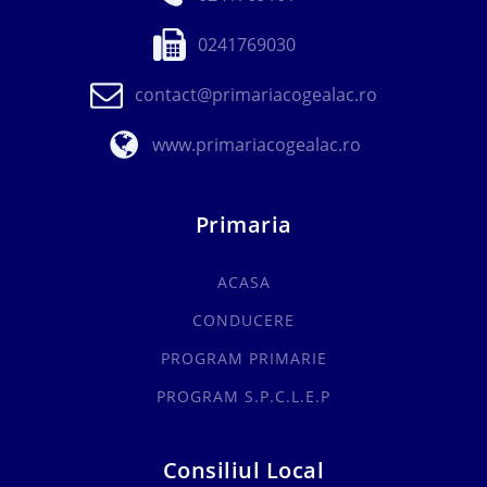
0241769030
contact@primariacogealac.ro
www.primariacogealac.ro
Primaria
ACASA
CONDUCERE
PROGRAM PRIMARIE
PROGRAM S.P.C.L.E.P
Consiliul Local