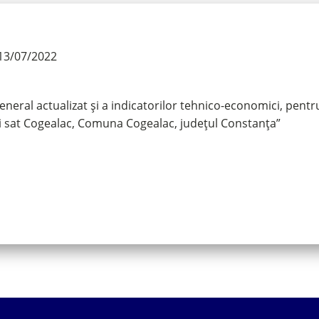
13/07/2022
eral actualizat și a indicatorilor tehnico-economici, pentru 
 și sat Cogealac, Comuna Cogealac, județul Constanța”