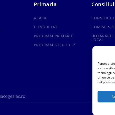
Primaria
Consiliul
ACASA
CONSILIUL 
CONDUCERE
COMISII SPE
–
PROGRAM PRIMARIE
HOTĂRÂRI C
LOCAL
PROGRAM S.P.C.L.E.P
Pentru a ofe
a stoca și/s
tehnologii 
uri unice pe
dat poate av
acogealac.ro
A