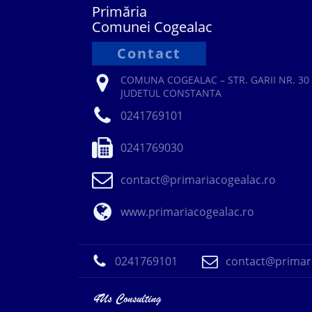
Primăria
Comunei Cogealac
Contact
COMUNA COGEALAC – STR. GARII NR. 30 
JUDETUL CONSTANTA
0241769101
0241769030
contact@primariacogealac.ro
www.primariacogealac.ro
0241769101
contact@primari