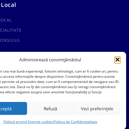
 Local
LOCAL
CIALITATE
ONSILIUL
Administrează consimțământul
ri cea mai bună experiență, folosim tehnologii, cum ar fi cookie-uri, pentru
au accesa informațiile despre dispozitive. Consimțământul pentru aceste
ne permite să procesăm date, cum ar fi comportamentul de navigare sau ID-
 acest site. Dacă nu îți dai consimțământul sau îți retragi consimțământul
ea afecte negative asupra unor anumite funcționalități și funcții.
cceptă
Refuză
Vezi preferințele
Politică privind fișierele cookies
Politica de Confidentialitate
Politica de Confidentialitate
Politica Cookies