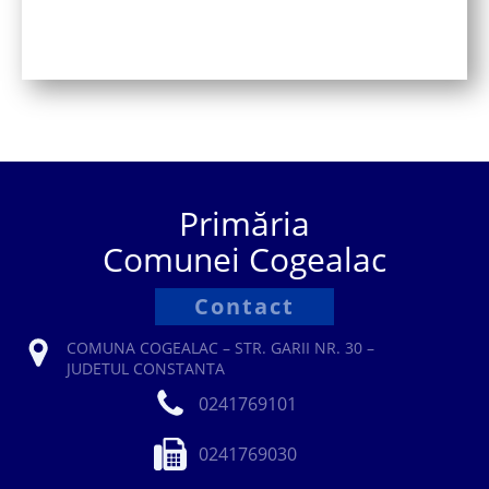
Primăria
Comunei Cogealac
Contact
COMUNA COGEALAC – STR. GARII NR. 30 –
JUDETUL CONSTANTA
0241769101
0241769030