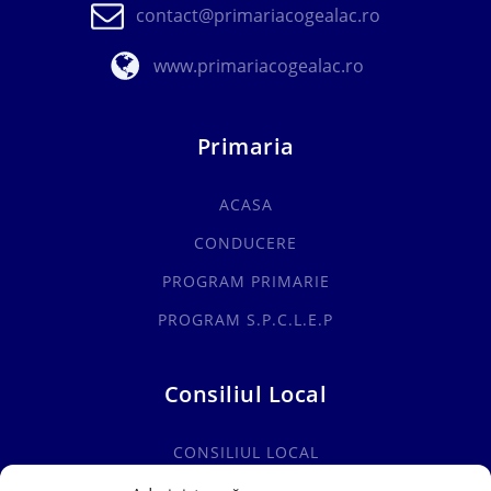
contact@primariacogealac.ro
www.primariacogealac.ro
Primaria
ACASA
CONDUCERE
PROGRAM PRIMARIE
PROGRAM S.P.C.L.E.P
Consiliul Local
CONSILIUL LOCAL
COMISII SPECIALITATE