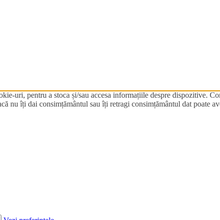
okie-uri, pentru a stoca și/sau accesa informațiile despre dispozitive. 
ă nu îți dai consimțământul sau îți retragi consimțământul dat poate avea