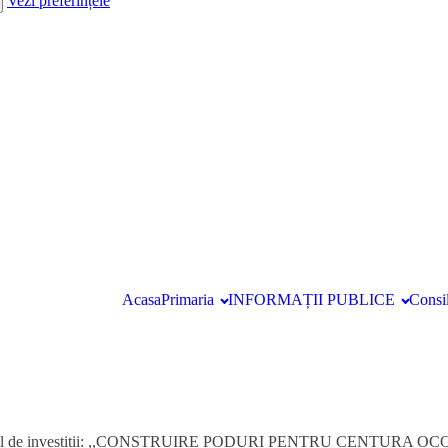
Vezi preferințele
Acasa
Primaria
INFORMAȚII PUBLICE
Consil
ntru obiectivul de investiții: ,,CONSTRUIRE PODURI PENTRU 