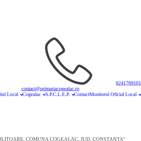
0241769101
contact@primariacogealac.ro
iul Local
Cogealac
S.P.C.L.E.P.
Contact
Monitorul Oficial Local
CENTURA OCOLITOARE, COMUNA COGEALAC, JUD. CONSTANTA"