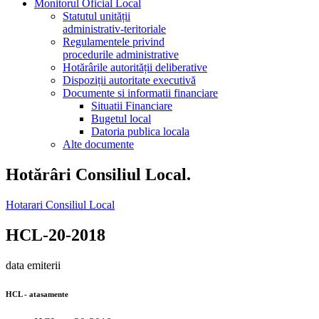
Monitorul Oficial Local
Statutul unității
administrativ-teritoriale
Regulamentele privind
procedurile administrative
Hotărârile autorității deliberative
Dispoziții autoritate executivă
Documente si informatii financiare
Situatii Financiare
Bugetul local
Datoria publica locala
Alte documente
Hotărâri Consiliul Local.
Hotarari Consiliul Local
HCL-20-2018
data emiterii
HCL - atasamente