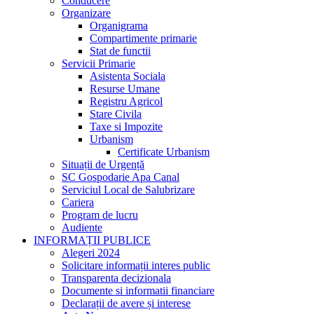
Conducere
Organizare
Organigrama
Compartimente primarie
Stat de functii
Servicii Primarie
Asistenta Sociala
Resurse Umane
Registru Agricol
Stare Civila
Taxe si Impozite
Urbanism
Certificate Urbanism
Situații de Urgență
SC Gospodarie Apa Canal
Serviciul Local de Salubrizare
Cariera
Program de lucru
Audiente
INFORMAȚII PUBLICE
Alegeri 2024
Solicitare informații interes public
Transparenta decizionala
Documente si informatii financiare
Declarații de avere și interese