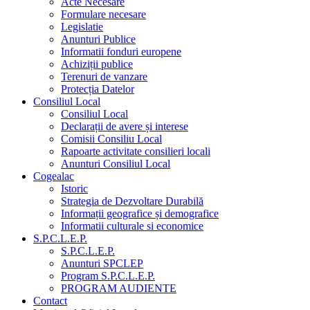
Acte Necesare
Formulare necesare
Legislatie
Anunturi Publice
Informatii fonduri europene
Achiziții publice
Terenuri de vanzare
Protecția Datelor
Consiliul Local
Consiliul Local
Declarații de avere și interese
Comisii Consiliu Local
Rapoarte activitate consilieri locali
Anunturi Consiliul Local
Cogealac
Istoric
Strategia de Dezvoltare Durabilă
Informații geografice și demografice
Informatii culturale si economice
S.P.C.L.E.P.
S.P.C.L.E.P.
Anunturi SPCLEP
Program S.P.C.L.E.P.
PROGRAM AUDIENTE
Contact