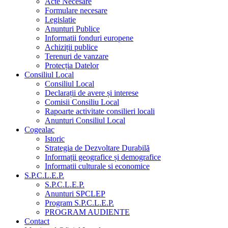
Acte Necesare
Formulare necesare
Legislatie
Anunturi Publice
Informatii fonduri europene
Achiziții publice
Terenuri de vanzare
Protecția Datelor
Consiliul Local
Consiliul Local
Declarații de avere și interese
Comisii Consiliu Local
Rapoarte activitate consilieri locali
Anunturi Consiliul Local
Cogealac
Istoric
Strategia de Dezvoltare Durabilă
Informații geografice și demografice
Informatii culturale si economice
S.P.C.L.E.P.
S.P.C.L.E.P.
Anunturi SPCLEP
Program S.P.C.L.E.P.
PROGRAM AUDIENTE
Contact