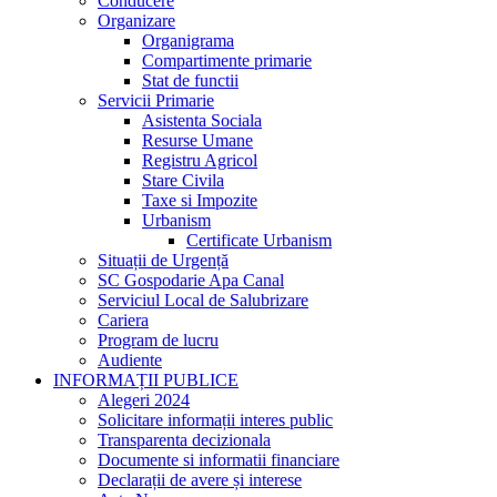
Conducere
Organizare
Organigrama
Compartimente primarie
Stat de functii
Servicii Primarie
Asistenta Sociala
Resurse Umane
Registru Agricol
Stare Civila
Taxe si Impozite
Urbanism
Certificate Urbanism
Situații de Urgență
SC Gospodarie Apa Canal
Serviciul Local de Salubrizare
Cariera
Program de lucru
Audiente
INFORMAȚII PUBLICE
Alegeri 2024
Solicitare informații interes public
Transparenta decizionala
Documente si informatii financiare
Declarații de avere și interese