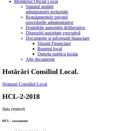
Monitorul Oficial Local
Statutul unității
administrativ-teritoriale
Regulamentele privind
procedurile administrative
Hotărârile autorității deliberative
Dispoziții autoritate executivă
Documente si informatii financiare
Situatii Financiare
Bugetul local
Datoria publica locala
Alte documente
Hotărâri Consiliul Local.
Hotarari Consiliul Local
HCL-2-2018
data emiterii
HCL - atasamente