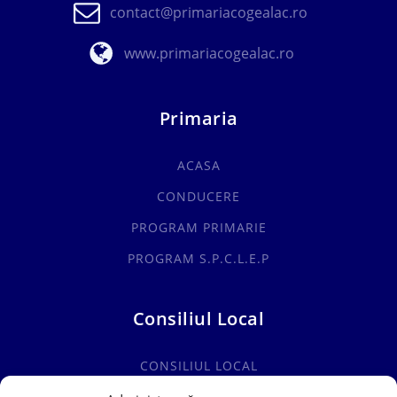
contact@primariacogealac.ro
www.primariacogealac.ro
Primaria
ACASA
CONDUCERE
PROGRAM PRIMARIE
PROGRAM S.P.C.L.E.P
Consiliul Local
CONSILIUL LOCAL
COMISII SPECIALITATE