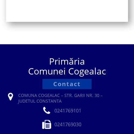
Primăria
Comunei Cogealac
Contact
COMUNA COGEALAC – STR. GARII NR. 30 –
JUDETUL CONSTANTA
0241769101
0241769030