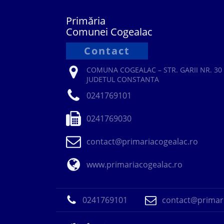
Primăria
Comunei Cogealac
Contact
COMUNA COGEALAC – STR. GARII NR. 30 
JUDETUL CONSTANTA
0241769101
0241769030
contact@primariacogealac.ro
www.primariacogealac.ro
0241769101
contact@primari