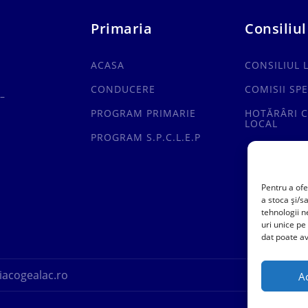
Primaria
Consiliul
ACASA
CONSILIUL 
CONDUCERE
COMISII SPE
–
PROGRAM PRIMARIE
HOTĂRÂRI C
LOCAL
PROGRAM S.P.C.L.E.P
Pentru a ofe
a stoca și/s
tehnologii 
uri unice pe
dat poate av
acogealac.ro
A