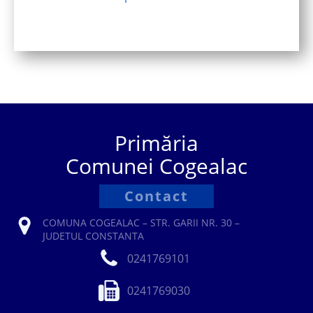
Primăria
Comunei Cogealac
Contact
COMUNA COGEALAC – STR. GARII NR. 30 –
JUDETUL CONSTANTA
0241769101
0241769030