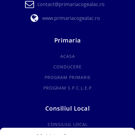
contact@primariacogealac.ro
www.primariacogealac.ro
Primaria
ACASA
CONDUCERE
PROGRAM PRIMARIE
PROGRAM S.P.C.L.E.P
Consiliul Local
CONSILIUL LOCAL
COMISII SPECIALITATE