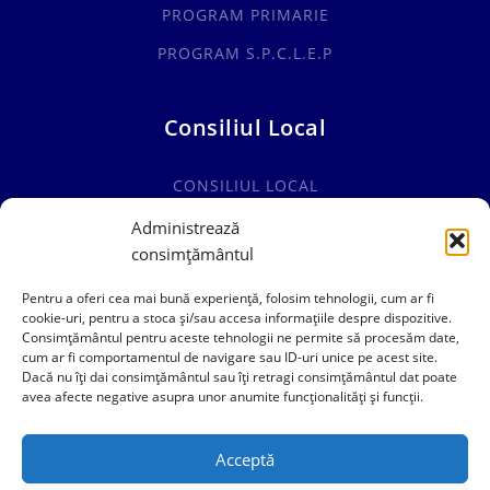
PROGRAM PRIMARIE
PROGRAM S.P.C.L.E.P
Consiliul Local
CONSILIUL LOCAL
COMISII SPECIALITATE
Administrează
consimțământul
HOTĂRÂRI CONSILIUL LOCAL
Pentru a oferi cea mai bună experiență, folosim tehnologii, cum ar fi
cookie-uri, pentru a stoca și/sau accesa informațiile despre dispozitive.
Consimțământul pentru aceste tehnologii ne permite să procesăm date,
cum ar fi comportamentul de navigare sau ID-uri unice pe acest site.
0241769101
Dacă nu îți dai consimțământul sau îți retragi consimțământul dat poate
avea afecte negative asupra unor anumite funcționalități și funcții.
contact@primariacogealac.ro
Acceptă