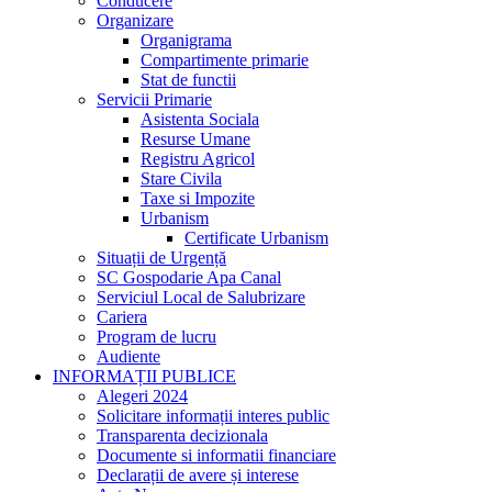
Conducere
Organizare
Organigrama
Compartimente primarie
Stat de functii
Servicii Primarie
Asistenta Sociala
Resurse Umane
Registru Agricol
Stare Civila
Taxe si Impozite
Urbanism
Certificate Urbanism
Situații de Urgență
SC Gospodarie Apa Canal
Serviciul Local de Salubrizare
Cariera
Program de lucru
Audiente
INFORMAȚII PUBLICE
Alegeri 2024
Solicitare informații interes public
Transparenta decizionala
Documente si informatii financiare
Declarații de avere și interese