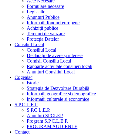
Acte Necesare
Formulare necesare
Legislatie
Anunturi Publice
Informatii fonduri europene
Achiziții publice
Terenuri de vanzare
Protecția Datelor
Consiliul Local
Consiliul Local
Declarații de avere și interese
Comisii Consiliu Local
Rapoarte activitate consilieri locali
Anunturi Consiliul Local
Cogealac
Istoric
Strategia de Dezvoltare Durabilă
Informații geografice și demografice
Informatii culturale si economice
S.P.C.L.E.P.
S.P.C.L.E.P.
Anunturi SPCLEP
Program S.P.C.L.E.P.
PROGRAM AUDIENTE
Contact