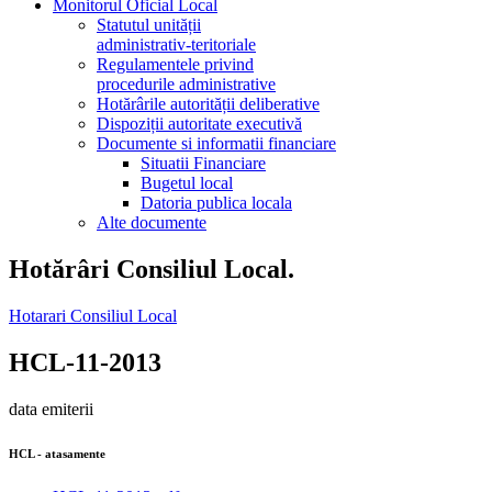
Monitorul Oficial Local
Statutul unității
administrativ-teritoriale
Regulamentele privind
procedurile administrative
Hotărârile autorității deliberative
Dispoziții autoritate executivă
Documente si informatii financiare
Situatii Financiare
Bugetul local
Datoria publica locala
Alte documente
Hotărâri Consiliul Local.
Hotarari Consiliul Local
HCL-11-2013
data emiterii
HCL - atasamente