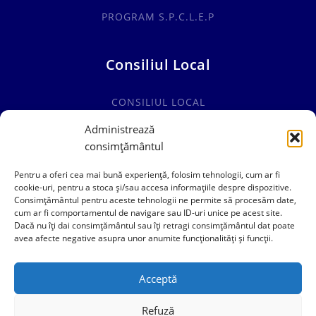
PROGRAM S.P.C.L.E.P
Consiliul Local
CONSILIUL LOCAL
COMISII SPECIALITATE
Administrează
consimțământul
HOTĂRÂRI CONSILIUL LOCAL
Pentru a oferi cea mai bună experiență, folosim tehnologii, cum ar fi
cookie-uri, pentru a stoca și/sau accesa informațiile despre dispozitive.
Consimțământul pentru aceste tehnologii ne permite să procesăm date,
cum ar fi comportamentul de navigare sau ID-uri unice pe acest site.
0241769101
Dacă nu îți dai consimțământul sau îți retragi consimțământul dat poate
avea afecte negative asupra unor anumite funcționalități și funcții.
contact@primariacogealac.ro
Acceptă
Refuză