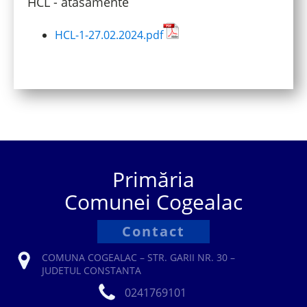
HCL - atasamente
HCL-1-27.02.2024.pdf
Primăria
Comunei Cogealac
Contact
COMUNA COGEALAC – STR. GARII NR. 30 –
JUDETUL CONSTANTA
0241769101