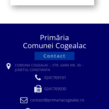
Primăria
Comunei Cogealac
Contact
COMUNA COGEALAC – STR. GARII NR. 30 –
JUDETUL CONSTANTA
0241769101
0241769030
contact@primariacogealac.ro