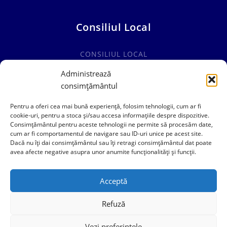
Consiliul Local
CONSILIUL LOCAL
COMISII SPECIALITATE
Administrează
consimțământul
HOTĂRÂRI CONSILIUL LOCAL
Pentru a oferi cea mai bună experiență, folosim tehnologii, cum ar fi
cookie-uri, pentru a stoca și/sau accesa informațiile despre dispozitive.
Consimțământul pentru aceste tehnologii ne permite să procesăm date,
cum ar fi comportamentul de navigare sau ID-uri unice pe acest site.
0241769101
Dacă nu îți dai consimțământul sau îți retragi consimțământul dat poate
avea afecte negative asupra unor anumite funcționalități și funcții.
contact@primariacogealac.ro
Acceptă
Refuză
Vezi preferințele