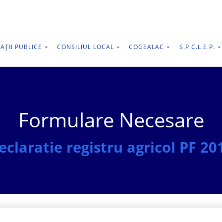
AȚII PUBLICE
CONSILIUL LOCAL
COGEALAC
S.P.C.L.E.P.
Formulare Necesare
eclaratie registru agricol PF 20