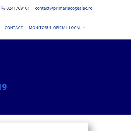
0241769101
contact@primariacogealac.ro
CONTACT
MONITORUL OFICIAL LOCAL
19