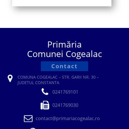
Primăria
Comunei Cogealac
Contact
COMUNA COGEALAC – STR. GARII NR. 30 –
JUDETUL CONSTANTA
0241769101
0241769030
contact@primariacogealac.ro