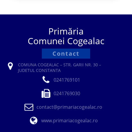
Primăria
Comunei Cogealac
Contact
COMUNA COGEALAC – STR. GARII NR. 30 –
JUDETUL CONSTANTA
0241769101
0241769030
contact@primariacogealac.ro
www.primariacogealac.ro