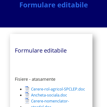
Formulare editabile
Formulare editabile
Fisiere - atasamente
Cerere-rol-agricol-SPCLEP.doc
Ancheta-sociala.doc
Cerere-nomenclator-