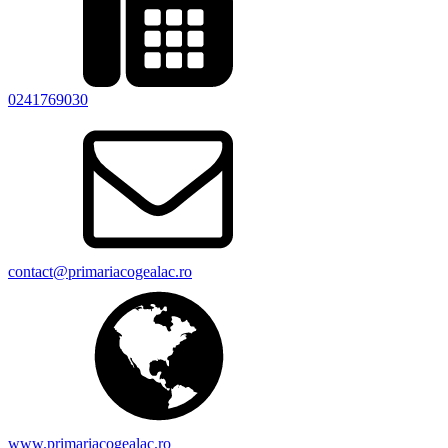
0241769030
contact@primariacogealac.ro
www.primariacogealac.ro