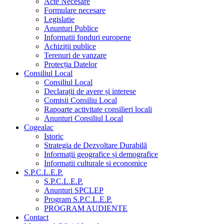
Acte Necesare
Formulare necesare
Legislatie
Anunturi Publice
Informatii fonduri europene
Achiziții publice
Terenuri de vanzare
Protecția Datelor
Consiliul Local
Consiliul Local
Declarații de avere și interese
Comisii Consiliu Local
Rapoarte activitate consilieri locali
Anunturi Consiliul Local
Cogealac
Istoric
Strategia de Dezvoltare Durabilă
Informații geografice și demografice
Informatii culturale si economice
S.P.C.L.E.P.
S.P.C.L.E.P.
Anunturi SPCLEP
Program S.P.C.L.E.P.
PROGRAM AUDIENTE
Contact