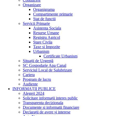
Conducere
Organizare
Organigrama
Compartimente primarie
Stat de functii
Servicii Primarie
Asistenta Sociala
Resurse Umane
Registru Agricol
Stare Civila
Taxe si Impozite
Urbanism
Certificate Urbanism
Situații de Urgență
SC Gospodarie Apa Canal
Serviciul Local de Salubrizare
Cariera
Program de lucru
Audiente
INFORMAȚII PUBLICE
Alegeri 2024
Solicitare informații interes public
Transparenta decizionala
Documente si informatii financiare
Declarații de avere și interese