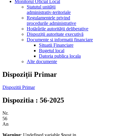
Monitorul Oficial Local
Statutul unității
administrativ-teritoriale
Regulamentele privind
procedurile administrative
Hotărârile autorității deliberative
Dispoziții autoritate executivă
Documente si informatii financiare
Situatii Financiare
Bugetul local
Datoria publica locala
Alte documente
Dispoziții Primar
Dispozitii Primar
Dispozitia : 56-2025
Nr.
56
An
Warning
: Undefined variable $post in