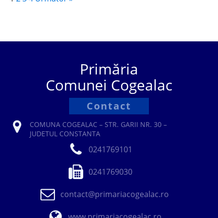
Primăria
Comunei Cogealac
Contact
COMUNA COGEALAC – STR. GARII NR. 30 –
JUDETUL CONSTANTA
0241769101
0241769030
contact@primariacogealac.ro
www.primariacogealac.ro