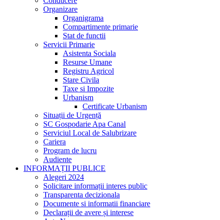
Conducere
Organizare
Organigrama
Compartimente primarie
Stat de functii
Servicii Primarie
Asistenta Sociala
Resurse Umane
Registru Agricol
Stare Civila
Taxe si Impozite
Urbanism
Certificate Urbanism
Situații de Urgență
SC Gospodarie Apa Canal
Serviciul Local de Salubrizare
Cariera
Program de lucru
Audiente
INFORMAȚII PUBLICE
Alegeri 2024
Solicitare informații interes public
Transparenta decizionala
Documente si informatii financiare
Declarații de avere și interese