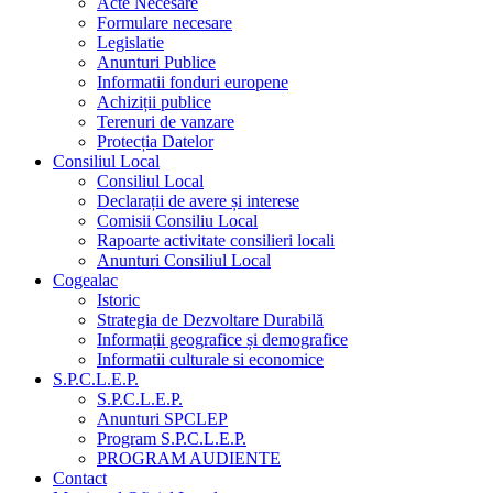
Acte Necesare
Formulare necesare
Legislatie
Anunturi Publice
Informatii fonduri europene
Achiziții publice
Terenuri de vanzare
Protecția Datelor
Consiliul Local
Consiliul Local
Declarații de avere și interese
Comisii Consiliu Local
Rapoarte activitate consilieri locali
Anunturi Consiliul Local
Cogealac
Istoric
Strategia de Dezvoltare Durabilă
Informații geografice și demografice
Informatii culturale si economice
S.P.C.L.E.P.
S.P.C.L.E.P.
Anunturi SPCLEP
Program S.P.C.L.E.P.
PROGRAM AUDIENTE
Contact