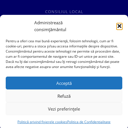
CONSILIUL LOCAL
COMISII SPECIALITATE
Administrează
consimțământul
HOTĂRÂRI CONSILIUL LOCAL
Pentru a oferi cea mai bună experiență, folosim tehnologii, cum ar fi
cookie-uri, pentru a stoca și/sau accesa informațiile despre dispozitive.
Consimțământul pentru aceste tehnologii ne permite să procesăm date,
cum ar fi comportamentul de navigare sau ID-uri unice pe acest site.
0241769101
Dacă nu îți dai consimțământul sau îți retragi consimțământul dat poate
avea afecte negative asupra unor anumite funcționalități și funcții.
contact@primariacogealac.ro
Acceptă
Refuză
Vezi preferințele
Politica de Confidentialitate
Politica Cookies
Politică privind fișierele cookies
Politica de Confidentialitate