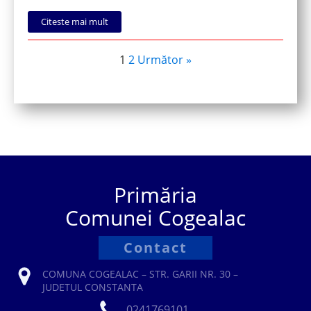
Citeste mai mult
1
2
Următor »
Primăria
Comunei Cogealac
Contact
COMUNA COGEALAC – STR. GARII NR. 30 –
JUDETUL CONSTANTA
0241769101