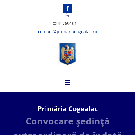
0241769101
contact@primariacogealac.ro
Primăria Cogealac
Convocare ședință