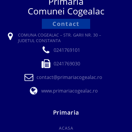
Primăria
Comunei Cogealac
Contact
COMUNA COGEALAC – STR. GARII NR. 30 –
JUDETUL CONSTANTA
0241769101
0241769030
contact@primariacogealac.ro
www.primariacogealac.ro
Primaria
ACASA