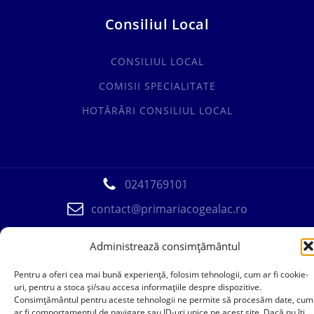
Consiliul Local
CONSILIUL LOCAL
COMISII SPECIALITATE
HOTĂRÂRI CONSILIUL LOCAL
0241769101
contact@primariacogealac.ro
Administrează consimțământul
Pentru a oferi cea mai bună experiență, folosim tehnologii, cum ar fi cookie-
uri, pentru a stoca și/sau accesa informațiile despre dispozitive.
Consimțământul pentru aceste tehnologii ne permite să procesăm date, cum
ar fi comportamentul de navigare sau ID-uri unice pe acest site. Dacă nu îți