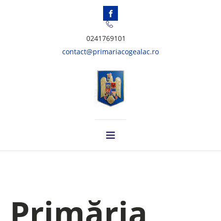
0241769101
contact@primariacogealac.ro
Primăria