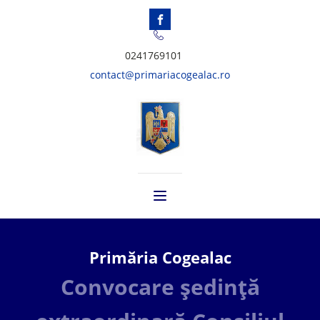
0241769101
contact@primariacogealac.ro
Primăria Cogealac
Convocare ședință