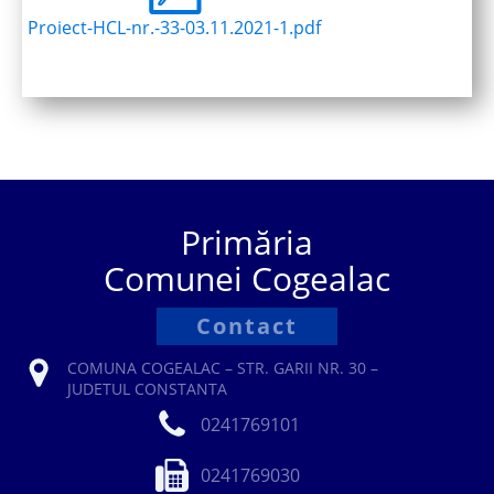
Proiect-HCL-nr.-33-03.11.2021-1.pdf
Primăria
Comunei Cogealac
Contact
COMUNA COGEALAC – STR. GARII NR. 30 –
JUDETUL CONSTANTA
0241769101
0241769030