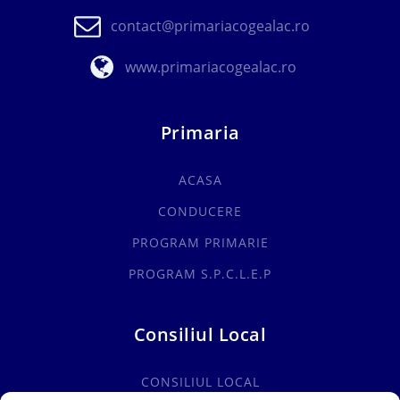
contact@primariacogealac.ro
www.primariacogealac.ro
Primaria
ACASA
CONDUCERE
PROGRAM PRIMARIE
PROGRAM S.P.C.L.E.P
Consiliul Local
CONSILIUL LOCAL