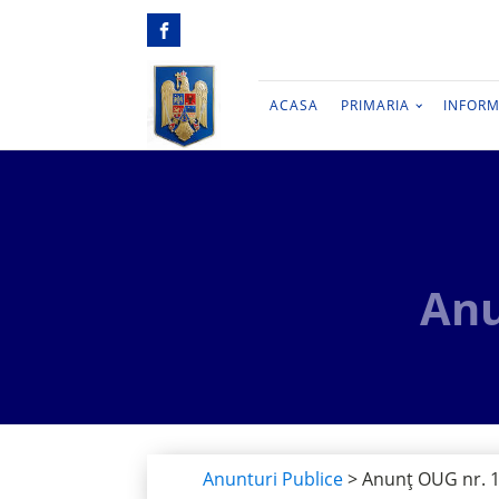
ACASA
PRIMARIA
INFORM
Anu
Anunturi Publice
>
Anunț OUG nr. 1