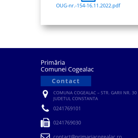
OUG-nr.-154-16.11.2022.pdf
Primăria
Comunei Cogealac
Contact
COMUNA COGEALAC – STR. GARII NR. 30 
JUDETUL CONSTANTA
0241769101
0241769030
contact@primariacogealac.ro