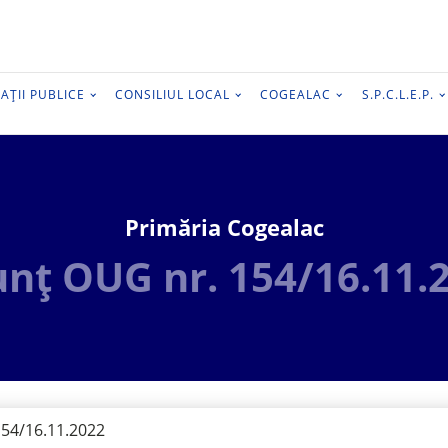
AȚII PUBLICE
CONSILIUL LOCAL
COGEALAC
S.P.C.L.E.P.
Primăria Cogealac
nț OUG nr. 154/16.11.
54/16.11.2022