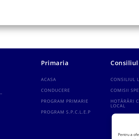
Primaria
Consiliul
ACASA
CONSILIUL 
CONDUCERE
COMISII SPE
–
PROGRAM PRIMARIE
HOTĂRÂRI C
LOCAL
PROGRAM S.P.C.L.E.P
Pentru a ofe