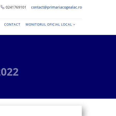
0241769101
contact@primariacogealac.ro
CONTACT
MONITORUL OFICIAL LOCAL
2022