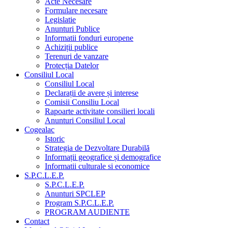
Acte Necesare
Formulare necesare
Legislatie
Anunturi Publice
Informatii fonduri europene
Achiziții publice
Terenuri de vanzare
Protecția Datelor
Consiliul Local
Consiliul Local
Declarații de avere și interese
Comisii Consiliu Local
Rapoarte activitate consilieri locali
Anunturi Consiliul Local
Cogealac
Istoric
Strategia de Dezvoltare Durabilă
Informații geografice și demografice
Informatii culturale si economice
S.P.C.L.E.P.
S.P.C.L.E.P.
Anunturi SPCLEP
Program S.P.C.L.E.P.
PROGRAM AUDIENTE
Contact