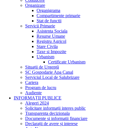
Conducere
Organizare
Organigrama
Compartimente primarie
Stat de functii
Servicii Primarie
Asistenta Sociala
Resurse Umane
Registru Agricol
Stare Civila
Taxe si Impozite
Urbanism
Certificate Urbanism
Situații de Urgență
SC Gospodarie Apa Canal
Serviciul Local de Salubrizare
Cariera
Program de lucru
Audiente
INFORMAȚII PUBLICE
Alegeri 2024
Solicitare informații interes public
Transparenta decizionala
Documente si informatii financiare
Declarații de avere și interese