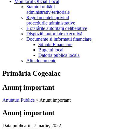
Monitorul Oficial Local
Statutul unității
administrativ-teritoriale
Regulamentele privind
procedurile administrative
Hotărârile autorității deliberative
Dispoziții autoritate executivă
Documente si informatii financiare
Situatii Financiare
Bugetul local
Datoria publica locala
Alte documente
Primăria Cogealac
Anunț important
Anunturi Publice
>
Anunț important
Anunț important
Data publicarii :
7 martie, 2022