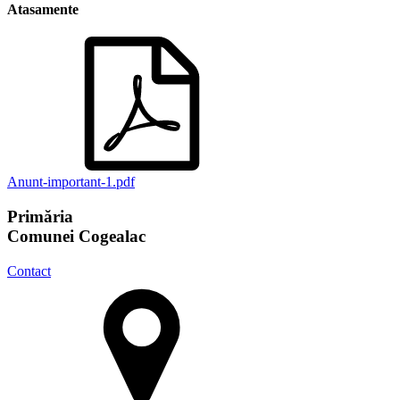
Atasamente
Anunt-important-1.pdf
Primăria
Comunei Cogealac
Contact