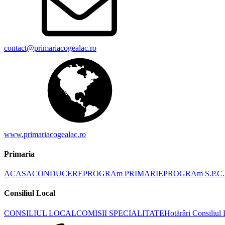
contact@primariacogealac.ro
www.primariacogealac.ro
Primaria
ACASA
CONDUCERE
PROGRAm PRIMARIE
PROGRAm S.P.C.
Consiliul Local
CONSILIUL LOCAL
COMISII SPECIALITATE
Hotărâri Consiliul