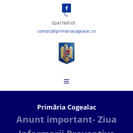
0241769101
contact@primariacogealac.ro
Primăria Cogealac
Anunt important- Ziua