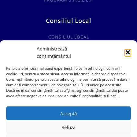
Consiliul Local
CONSILIUL LOCAL
COMISII SPECIALITATE
Administrează
consimțământul
HOTĂRÂRI CONSILIUL LOCAL
Pentru a oferi cea mai bună experiență, folosim tehnologii, cum ar fi
cookie-uri, pentru a stoca și/sau accesa informațiile despre dispozitive.
Consimțământul pentru aceste tehnologii ne permite să procesăm date,
cum ar fi comportamentul de navigare sau ID-uri unice pe acest site.
0241769101
Dacă nu îți dai consimțământul sau îți retragi consimțământul dat poate
avea afecte negative asupra unor anumite funcționalități și funcții.
contact@primariacogealac.ro
Acceptă
Refuză