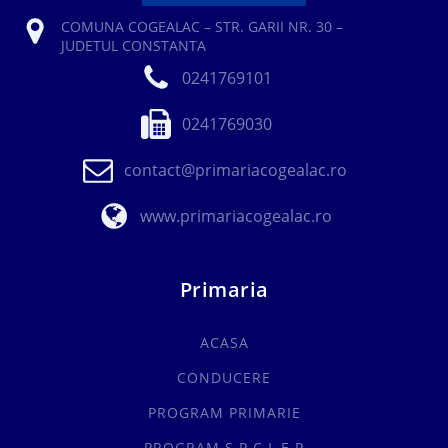
COMUNA COGEALAC – STR. GARII NR. 30 –
JUDETUL CONSTANTA
0241769101
0241769030
contact@primariacogealac.ro
www.primariacogealac.ro
Primaria
ACASA
CONDUCERE
PROGRAM PRIMARIE
PROGRAM S.P.C.L.E.P