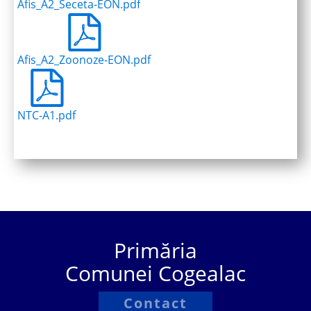
Afis_A2_Seceta-EON.pdf
Afis_A2_Zoonoze-EON.pdf
NTC-A1.pdf
Primăria
Comunei Cogealac
Contact