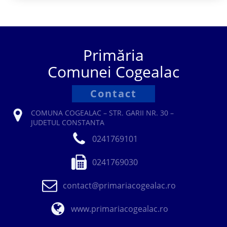
Primăria
Comunei Cogealac
Contact
COMUNA COGEALAC – STR. GARII NR. 30 –
JUDETUL CONSTANTA
0241769101
0241769030
contact@primariacogealac.ro
www.primariacogealac.ro