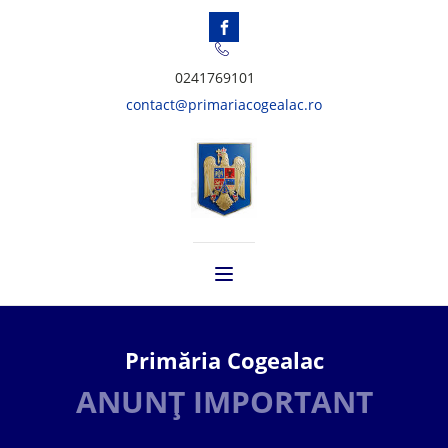
0241769101
contact@primariacogealac.ro
Primăria Cogealac
ANUNȚ IMPORTANT