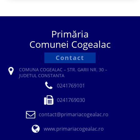
Primăria
Comunei Cogealac
Contact
COMUNA COGEALAC – STR. GARII NR. 30 –
JUDETUL CONSTANTA
0241769101
0241769030
contact@primariacogealac.ro
www.primariacogealac.ro