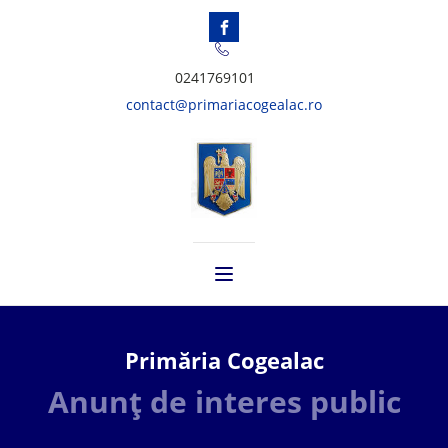
0241769101
contact@primariacogealac.ro
Primăria Cogealac
Anunț de interes public