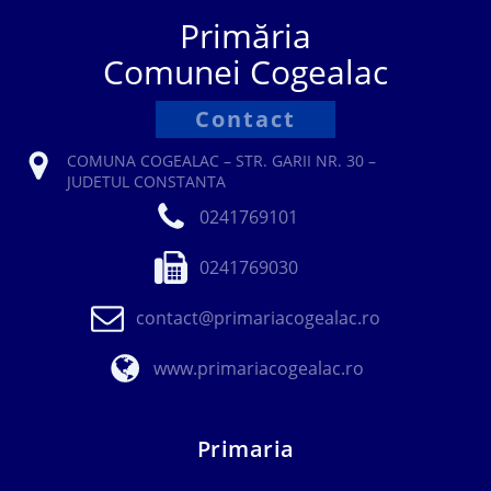
Primăria
Comunei Cogealac
Contact
COMUNA COGEALAC – STR. GARII NR. 30 –
JUDETUL CONSTANTA
0241769101
0241769030
contact@primariacogealac.ro
www.primariacogealac.ro
Primaria