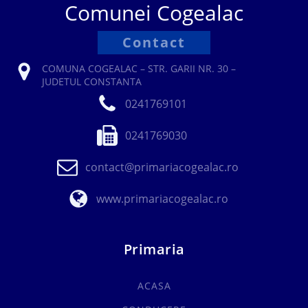
Comunei Cogealac
Contact
COMUNA COGEALAC – STR. GARII NR. 30 –
JUDETUL CONSTANTA
0241769101
0241769030
contact@primariacogealac.ro
www.primariacogealac.ro
Primaria
ACASA