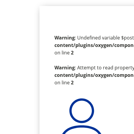
Warning
: Undefined variable $post
content/plugins/oxygen/componen
on line
2
Warning
: Attempt to read property
content/plugins/oxygen/componen
on line
2