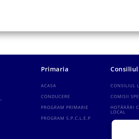
Primaria
Consiliul
ACASA
CONSILIUL 
CONDUCERE
COMISII SPE
–
PROGRAM PRIMARIE
HOTĂRÂRI C
LOCAL
PROGRAM S.P.C.L.E.P