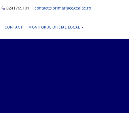
0241769101
contact@primariacogealac.ro
CONTACT
MONITORUL OFICIAL LOCAL