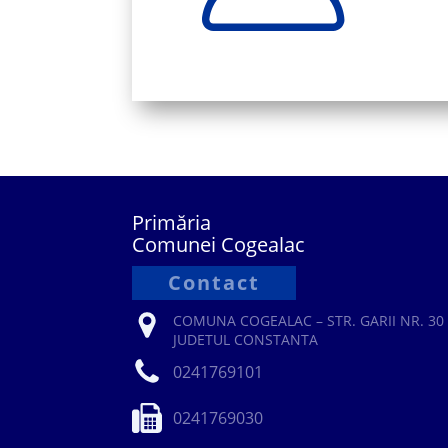
Primăria
Comunei Cogealac
Contact
COMUNA COGEALAC – STR. GARII NR. 30 
JUDETUL CONSTANTA
0241769101
0241769030