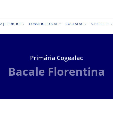
AȚII PUBLICE
CONSILIUL LOCAL
COGEALAC
S.P.C.L.E.P.
Primăria Cogealac
Bacale Florentina