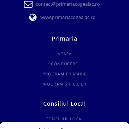
contact@primariacogealac.ro
www.primariacogealac.ro
Primaria
ACASA
CONDUCERE
PROGRAM PRIMARIE
PROGRAM S.P.C.L.E.P
Consiliul Local
CONSILIUL LOCAL
COMISII SPECIALITATE