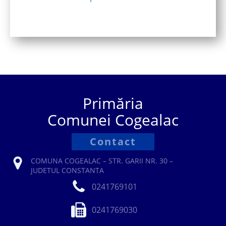
Primăria
Comunei Cogealac
Contact
COMUNA COGEALAC – STR. GARII NR. 30 –
JUDETUL CONSTANTA
0241769101
0241769030