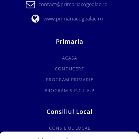
contact@primariacogealac.ro
www.primariacogealac.ro
Primaria
ACASA
CONDUCERE
PROGRAM PRIMARIE
PROGRAM S.P.C.L.E.P
Consiliul Local
CONSILIUL LOCAL
COMISII SPECIALITATE