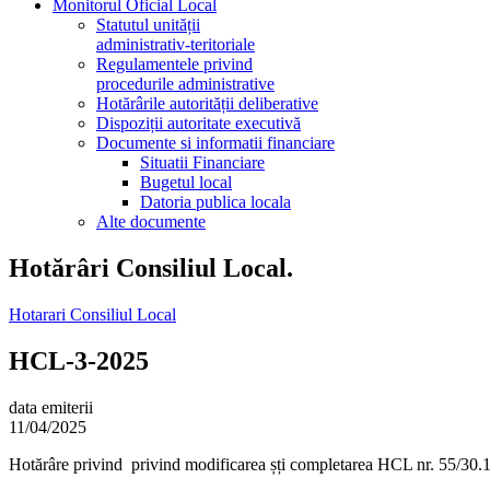
Monitorul Oficial Local
Statutul unității
administrativ-teritoriale
Regulamentele privind
procedurile administrative
Hotărârile autorității deliberative
Dispoziții autoritate executivă
Documente si informatii financiare
Situatii Financiare
Bugetul local
Datoria publica locala
Alte documente
Hotărâri Consiliul Local.
Hotarari Consiliul Local
HCL-3-2025
data emiterii
11/04/2025
Hotărâre privind privind modificarea șți completarea HCL nr. 55/30.12.