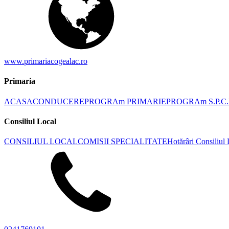
www.primariacogealac.ro
Primaria
ACASA
CONDUCERE
PROGRAm PRIMARIE
PROGRAm S.P.C.
Consiliul Local
CONSILIUL LOCAL
COMISII SPECIALITATE
Hotărâri Consiliul