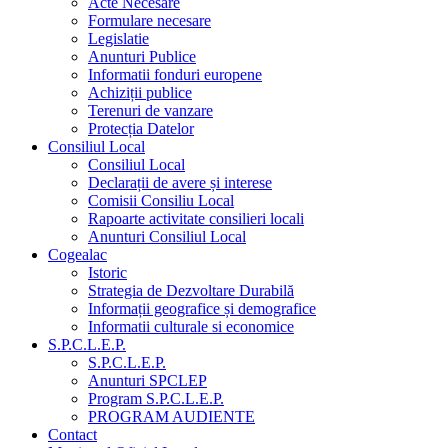
Acte Necesare
Formulare necesare
Legislatie
Anunturi Publice
Informatii fonduri europene
Achiziții publice
Terenuri de vanzare
Protecția Datelor
Consiliul Local
Consiliul Local
Declarații de avere și interese
Comisii Consiliu Local
Rapoarte activitate consilieri locali
Anunturi Consiliul Local
Cogealac
Istoric
Strategia de Dezvoltare Durabilă
Informații geografice și demografice
Informatii culturale si economice
S.P.C.L.E.P.
S.P.C.L.E.P.
Anunturi SPCLEP
Program S.P.C.L.E.P.
PROGRAM AUDIENTE
Contact