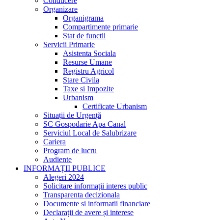
Conducere
Organizare
Organigrama
Compartimente primarie
Stat de functii
Servicii Primarie
Asistenta Sociala
Resurse Umane
Registru Agricol
Stare Civila
Taxe si Impozite
Urbanism
Certificate Urbanism
Situații de Urgență
SC Gospodarie Apa Canal
Serviciul Local de Salubrizare
Cariera
Program de lucru
Audiente
INFORMAȚII PUBLICE
Alegeri 2024
Solicitare informații interes public
Transparenta decizionala
Documente si informatii financiare
Declarații de avere și interese