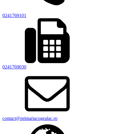
0241769101
0241769030
contact@primariacogealac.ro